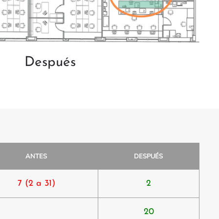
Después
ANTES
DESPUÉS
7 (2 a 31)
2
20