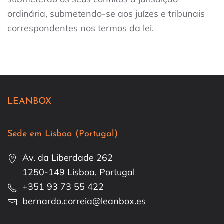
ordinária, submetendo-se aos juízes e tribunais
correspondentes nos termos da lei.
LEANBOX
Sede em Lisboa (Portugal)
Av. da Liberdade 262
1250-149 Lisboa, Portugal
+351 93 73 55 422
bernardo.correia@leanbox.es