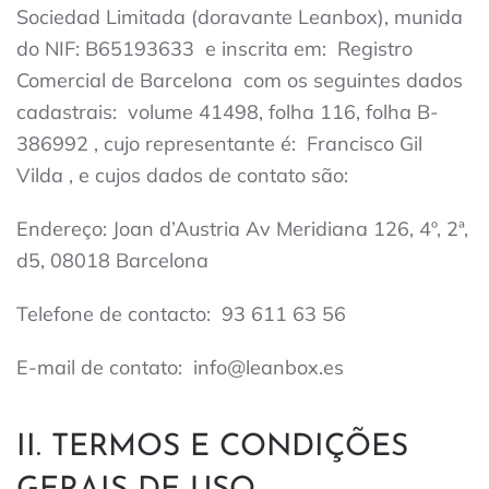
Sociedad Limitada (doravante Leanbox), munida
do NIF:
B65193633
e inscrita em:
Registro
Comercial de Barcelona
com os seguintes dados
cadastrais:
volume 41498, folha 116, folha B-
386992
, cujo representante é:
Francisco Gil
Vilda
, e cujos dados de contato são:
Endereço: Joan d’Austria
Av Meridiana 126, 4º, 2ª,
d5, 08018 Barcelona
Telefone de contacto:
93 611 63 56
E-mail de contato:
info@leanbox.es
II. TERMOS E CONDIÇÕES