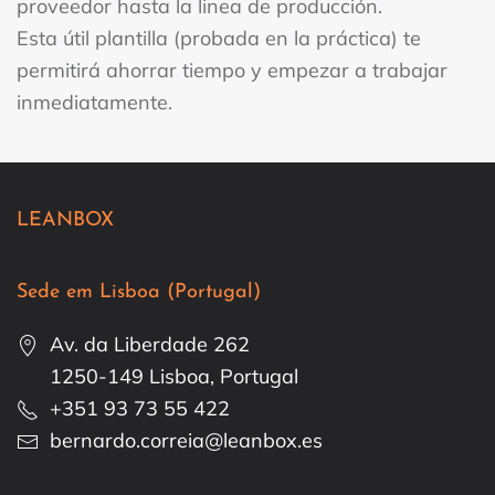
proveedor hasta la linea de producción.
Esta útil plantilla (probada en la práctica) te
permitirá ahorrar tiempo y empezar a trabajar
inmediatamente.
LEANBOX
Sede em Lisboa (Portugal)
Av. da Liberdade 262
1250-149 Lisboa, Portugal
+351 93 73 55 422
bernardo.correia@leanbox.es