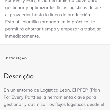
For Every Part) es la herramienta clave para
EVERY
gestionar y optimizar los flujos logísticos desde
PART)
el proveedor hasta la linea de producción.
quantidade
Esta útil plantilla (probada en la práctica) te
permitirá ahorrar tiempo y empezar a trabajar
inmediatamente.
DESCRIÇÃO
Descrição
En un entorno de Logística Lean, El PFEP (Plan
For Every Part) es la herramienta clave para
gestionar y optimizar los flujos logísticos desde el