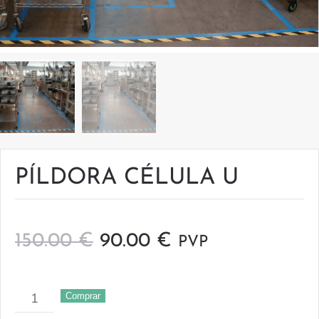
PÍLDORA CÉLULA U
Original
Current
150.00
€
90.00
€
PVP
price
price
PÍLDORA
was:
is:
Comprar
CÉLULA