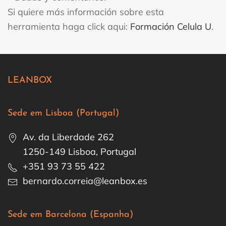
Si quiere más información sobre esta
herramienta haga click aqui:
Formación Celula U
.
LEANBOX
Sede em Lisboa (Portugal)
Av. da Liberdade 262
1250-149 Lisboa, Portugal
+351 93 73 55 422
bernardo.correia@leanbox.es
Sede em Barcelona (Espanha)