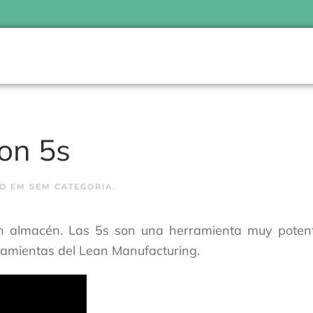
ion 5s
O EM SEM CATEGORIA.
un almacén
. Las 5s son una herramienta muy potent
amientas del Lean Manufacturing.