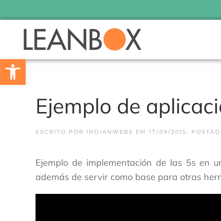
Skip to main content
Barra de Ferramentas Aberta
Ejemplo de aplicac
ESCRITO POR
INDIANWEBS
EM
17/09/2015
. POSTAD
Ejemplo de implementación de las 5s en 
además de servir como base para otras herr