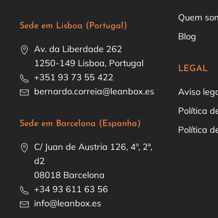
Quem so
Sede em Lisboa (Portugal)
Blog
Av. da Liberdade 262
1250-149 Lisboa, Portugal
LEGAL
+351 93 73 55 422
bernardo.correia@leanbox.es
Aviso leg
Política 
Sede em Barcelona (Espanha)
Política d
C/ Juan de Austria 126, 4º, 2ª,
d2
08018 Barcelona
+34 93 611 63 56
info@leanbox.es