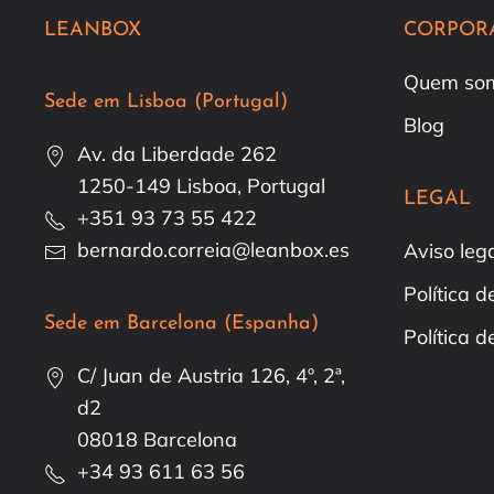
LEANBOX
CORPOR
Quem so
Sede em Lisboa (Portugal)
Blog
Av. da Liberdade 262
1250-149 Lisboa, Portugal
LEGAL
+351 93 73 55 422
bernardo.correia@leanbox.es
Aviso leg
Política 
Sede em Barcelona (Espanha)
Política d
C/ Juan de Austria 126, 4º, 2ª,
d2
08018 Barcelona
+34 93 611 63 56