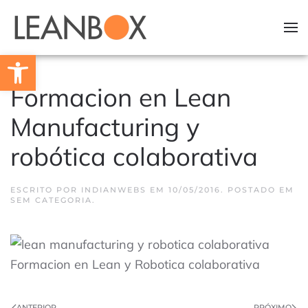
Skip to main content
Barra de Ferramentas Aberta
Formacion en Lean
Manufacturing y
robótica colaborativa
ESCRITO POR
INDIANWEBS
EM
10/05/2016
. POSTADO EM
SEM CATEGORIA.
Formacion en Lean y Robotica colaborativa
ANTERIOR
PRÓXIMO